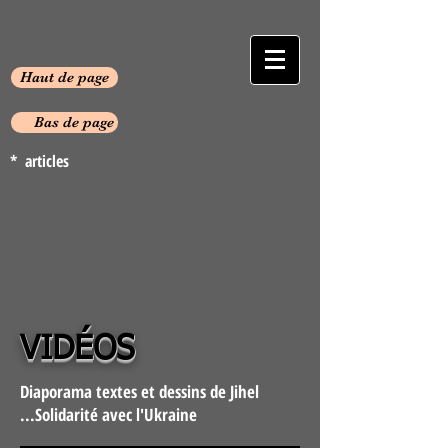
Haut de page
Bas de page
* articles
VIDÉOS
Diaporama textes et dessins de Jihel
...Solidarité avec l'Ukraine