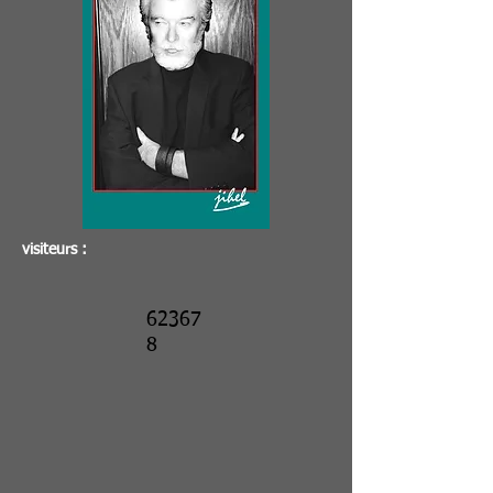
visiteurs :
62367
8