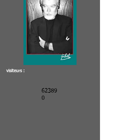
visiteurs :
62389
0