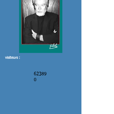
visiteurs :
62389
0