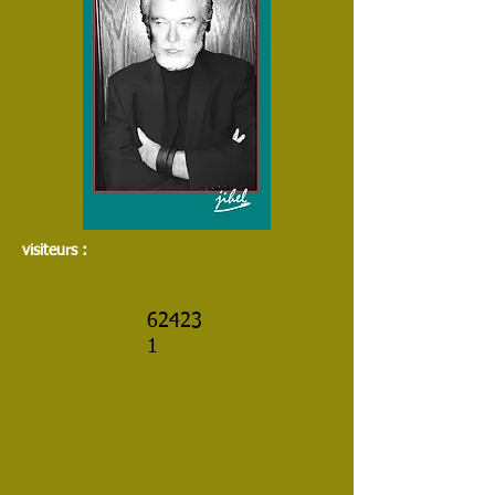
visiteurs :
62423
1