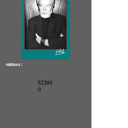
visiteurs :
62389
0