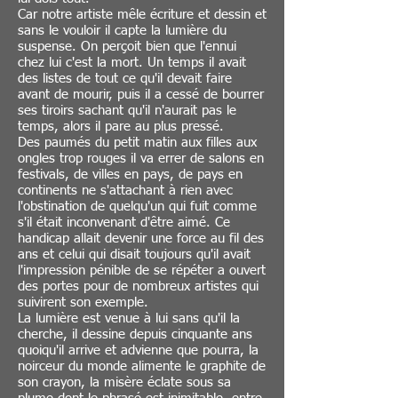
Car notre artiste mêle écriture et dessin et
sans le vouloir il capte la lumière du
suspense. On perçoit bien que l'ennui
chez lui c'est la mort. Un temps il avait
des listes de tout ce qu'il devait faire
avant de mourir, puis il a cessé de bourrer
ses tiroirs sachant qu'il n'aurait pas le
temps, alors il pare au plus pressé.
Des paumés du petit matin aux filles aux
ongles trop rouges il va errer de salons en
festivals, de villes en pays, de pays en
continents ne s'attachant à rien avec
l'obstination de quelqu'un qui fuit comme
s'il était inconvenant d'être aimé. Ce
handicap allait devenir une force au fil des
ans et celui qui disait toujours qu'il avait
l'impression pénible de se répéter a ouvert
des portes pour de nombreux artistes qui
suivirent son exemple.
La lumière est venue à lui sans qu'il la
cherche, il dessine depuis cinquante ans
quoiqu'il arrive et advienne que pourra, la
noirceur du monde alimente le graphite de
son crayon, la misère éclate sous sa