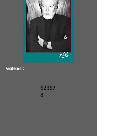
visiteurs :
62367
8